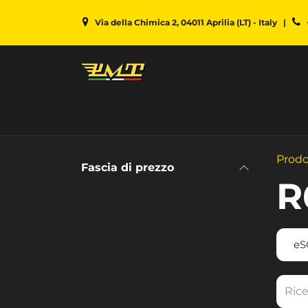
Passa al contenuto
Via della Chimica 2, 04011 Aprilia (LT) - Italy
|
HOME
AREA BUSI
Prodo
Fascia di prezzo
R
eS