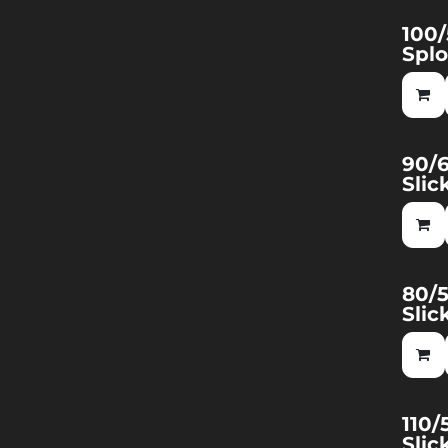
100/
Nuov
Splo
90/6
Slic
80/5
Slic
110/
Slic