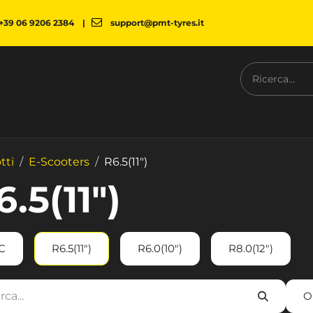
+39 06 9206 2384
|
support@pmt-tyres.it
NESS
L'AZIENDA
PMT SHOP
NEWS
DOWNLOAD
C
tti
E-Scooters
R6.5(11")
6.5(11")
C
R6.5(11")
R6.0(10")
R8.0(12")
O