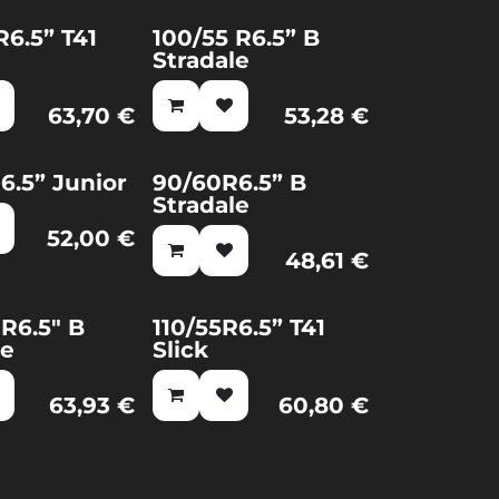
R6.5” T41
100/55 R6.5” B
Stradale
63,70
€
53,28
€
6.5” Junior
90/60R6.5” B
Stradale
52,00
€
48,61
€
 R6.5" B
110/55R6.5” T41
le
Slick
63,93
€
60,80
€