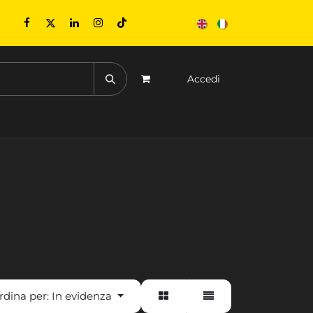
Accedi
ONTATTACI
EVENTI
rdina per:
In evidenza