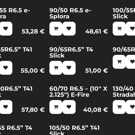
55 R6.5 e-
90/50 R6.5 e-
100/55
o!
Nuovo!
ra
Splora
Slick
53,28
€
48,61
€
5R6.5” T41
90/65R6.5” T4
90/65R
k
Slick
55,00
€
51,00
€
0R6.5” T41
60/70 R6.5 – (10″ X
130/40
k
2.125″) E-Fire
Strada
57,80
€
40,08
€
55 R6.5” T4
105/50 R6.5” T41
k
Slick