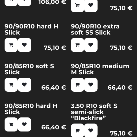
106,00
€
75,10
€
90/90R10 hard H
90/90R10 extra
Slick
soft SS Slick
75,10
€
75,10
€
90/85R10 soft S
90/85R10 medium
Slick
M Slick
66,40
€
66,40
€
90/85R10 hard H
3.50 R10 soft S
Slick
semi-slick
“Blackfire”
66,40
€
75,10
€