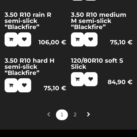
3.50 R10 rain R
3.50 R10 medium
semi-slick
M semi-slick
“Blackfire”
“Blackfire”
106,00
€
75,10
€
3.50 R10 hard H
120/80R10 soft S
semi-slick
Slick
“Blackfire”
84,90
€
75,10
€
1
2