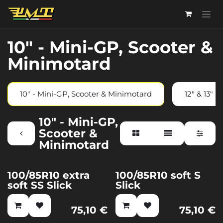
Passa al contenuto
10" - Mini-GP, Scooter &
Minimotard
10" - Mini-GP, Scooter & Minimotard
12" & 13" 
10" - Mini-GP,
Scooter &
Minimotard
100/85R10 extra
100/85R10 soft S
soft SS Slick
Slick
75,10
€
75,10
€