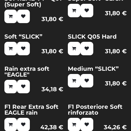
(Super Soft)
31,80
€
31,80
€
Soft “SLICK”
SLICK Q05 Hard
31,80
€
31,80
€
Rain extra soft
Medium “SLICK”
"EAGLE"
31,80
€
34,18
€
F1 Rear Extra Soft
F1 Posteriore Soft
EAGLE rain
rinforzato
42,38
€
34,26
€