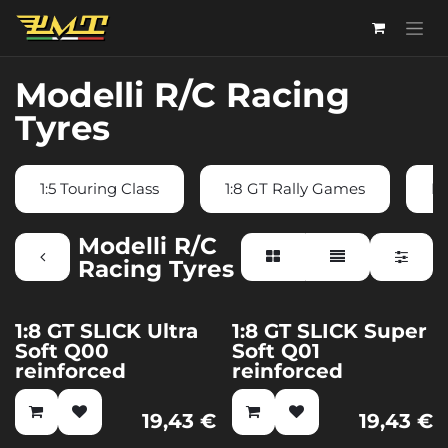
Passa al contenuto
Modelli R/C Racing
Tyres
1:5 Touring Class
1:8 GT Rally Games
F
Modelli R/C
Racing Tyres
1:8 GT SLICK Ultra
1:8 GT SLICK Super
Soft Q00
Soft Q01
reinforced
reinforced
19,43
€
19,43
€