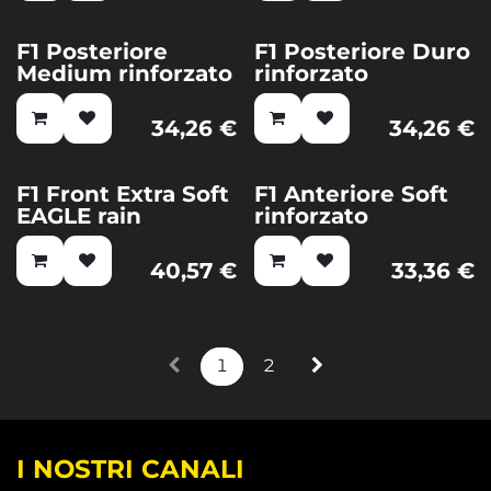
F1 Posteriore
F1 Posteriore Duro
Medium rinforzato
rinforzato
34,26
€
34,26
€
F1 Front Extra Soft
F1 Anteriore Soft
EAGLE rain
rinforzato
40,57
€
33,36
€
1
2
I NOSTRI CANALI