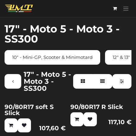
Passa al contenuto
17" - Moto 5 - Moto 3 -
SS300
10" - Mini-GP, Scooter & Minimotard
12" & 13" 
17" - Moto 5 -
Moto 3 -
SS300
90/80R17 soft S
90/80R17 R Slick
Slick
117,10
€
107,60
€