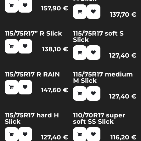
157,90
€
137,70
€
115/75R17” R Slick
115/75R17 soft S
Slick
138,10
€
127,40
€
115/75R17 R RAIN
115/75R17 medium
M Slick
147,60
€
127,40
€
115/75R17 hard H
110/70R17 super
Nuovo!
Slick
soft SS Slick
127,40
€
116,20
€