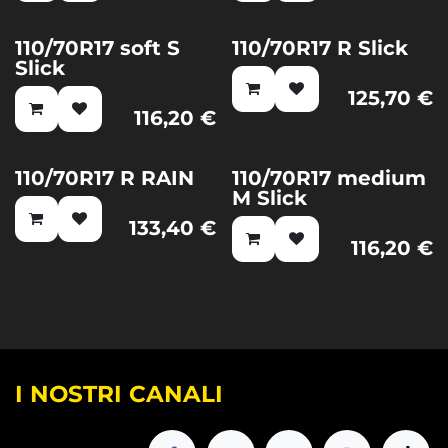
110/70R17 soft S
110/70R17 R Slick
Nuovo!
Slick
125,70
€
116,20
€
110/70R17 R RAIN
110/70R17 medium
Nuovo!
M Slick
133,40
€
116,20
€
I NOSTRI CANALI