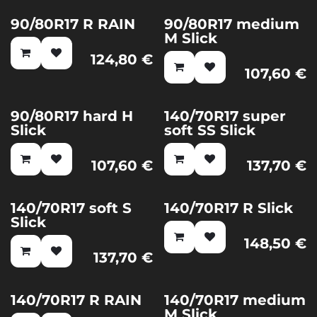
90/80R17 R RAIN
90/80R17 medium
M Slick
124,80
€
107,60
€
90/80R17 hard H
140/70R17 super
Nuovo!
Slick
soft SS Slick
107,60
€
137,70
€
140/70R17 soft S
140/70R17 R Slick
Nuovo!
Nuovo!
Slick
148,50
€
137,70
€
140/70R17 R RAIN
140/70R17 medium
Nuovo!
M Slick