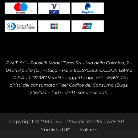
P.M.T. Srl – Pauselli Model Tyres Srl – Via della Chimica, 2 –
04011 Aprilia (LT) – Italia – P.I. 01805570593, C.C.I.A.A. Latina
– R.E.A. LT 122987 Vendite soggette agli artt. 45/67 “Dei
diritti dei consumatori” del Codice del Consumo (D.lgs.
206/05) – Tutti i diritti sono riservati.
Copyright ©
P.M.T. Srl – Pauselli Model Tyres Srl
English (UK)
|
Italiano