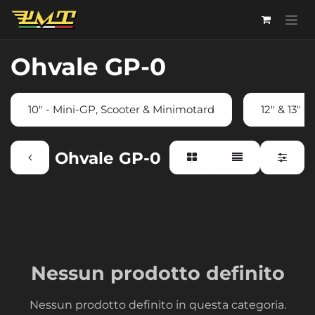
Passa al contenuto
Ohvale GP-0
10" - Mini-GP, Scooter & Minimotard
12" & 13" 
Ohvale GP-0
Nessun prodotto definito
Nessun prodotto definito in questa categoria.