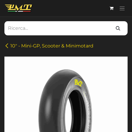
Passa al contenuto
10" - Mini-GP, Scooter & Minimotard