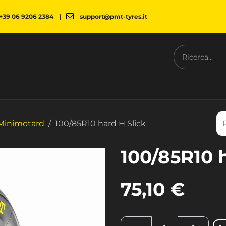
+39 06 9206 2384
|
support@pmt-tyres.it
NESS
L'AZIENDA
PMT SHOP
NEWS
DOWNLOAD
C
 Minimotard
100/85R10 hard H Slick
100/85R10 
75,10
€