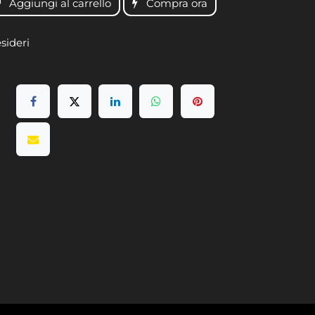
Aggiungi al carrello
Compra ora
esideri