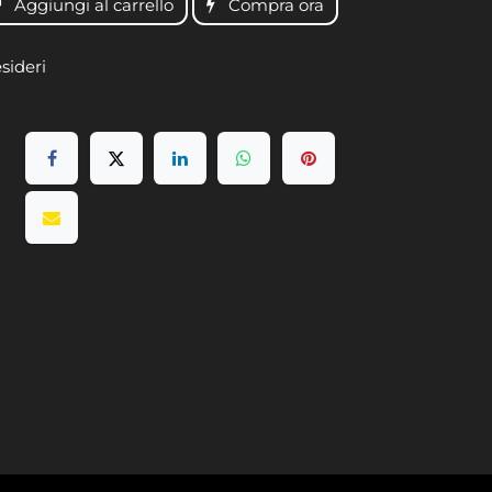
Aggiungi al carrello
Compra ora
esideri