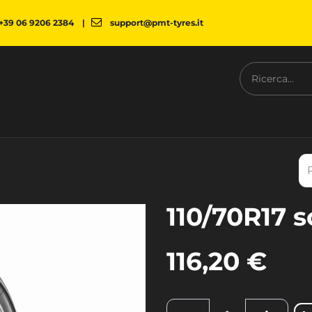
+39 06 9206 2384
|
support@pmt-tyres.it
NESS
L'AZIENDA
PMT SHOP
NEWS
DOWNLOAD
C
110/70R17 s
116,20
€