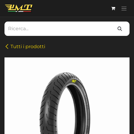
Passa al contenuto
Tutti i prodotti