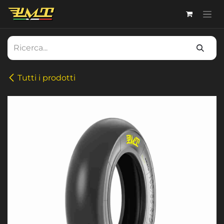
Passa al contenuto
Tutti i prodotti