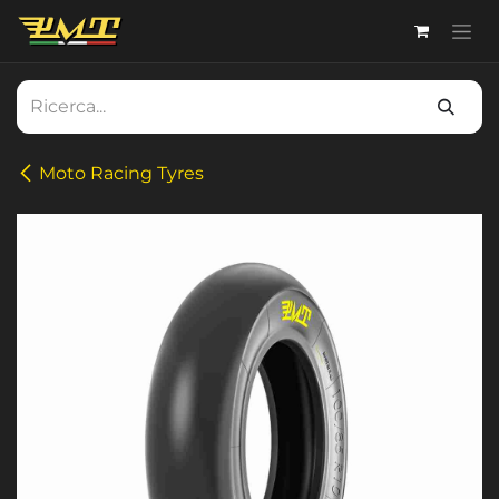
Passa al contenuto
Moto Racing Tyres