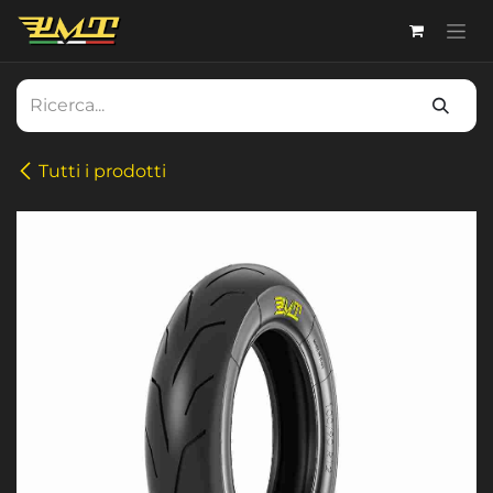
Passa al contenuto
Tutti i prodotti